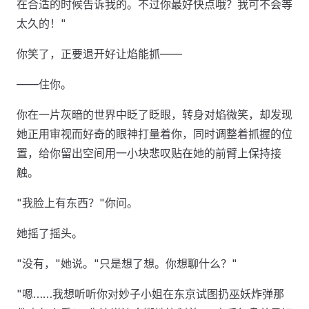
在合适的时候告诉我的。不过你最好快点哦？我可不会等
太久的！"
你笑了，正要退开好让焰能抓——
——住你。
你在一片灰暗的世界中眨了眨眼，转身对焰微笑，却发现
她正用审视而好奇的眼神打量着你，同时调整着抓握的位
置，给你留出空间用一小块悲叹贴在她的前臂上保持接
触。
"我脸上有东西？"你问。
她摇了摇头。
"没有，"她说。"只是想了想。你想聊什么？"
"嗯……我想听听你对妙子小姐在东京试图扔巫妖炸弹那