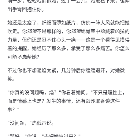
前一步，轻轻地拥抱她，过了一会儿，她放松下来，也伸
出手臂回抱住你。
她还是太瘦了，纤细而薄如纸片，仿佛一阵大风就能把她
吹走。你
知道
不是那样的，你
知道
她骨架中蕴藏着凶猛的
力量，但你还是忍不住心头一痛——这是一个看得见摸得
着的提醒，她经历了那么多，承受了那么多痛苦。你怎么
可能
不想
帮她？
不过你也不想逼焰太紧，几分钟后你缓缓退开，对她微
笑。
"你真的没问题吗，焰？"你看着她问。"不只是理性上，
而是情感上也是？发生的事情，还有跟沙耶香谈这件
事？"
"没问题，"焰低声说。
"那好，"你说。"去把她拉过来？"