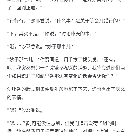
了！回到正题。"
"行行行，"沙耶香说。"什么事？是关于等会儿猎行的？"
"不，其实不是，"你说。"讨论昨天的事。"
"哦，"沙耶香说。"妙子那事儿？"
"妙子那事儿，"你赞同道，用手拨了拨头发。"还有，
呃，我突然想起一个
完全不相关
的话题，我答应过你们两
个如果织莉子和纪里香那边有变化的话会告诉你们？"
沙耶香的脸立刻条件反射般地沉了下来，焰也露出了厌恶
的表情。
"嗯？"沙耶香说。
"嗯……当时可能没注意到，但我们追击爱荷华组的时
候，她在帮我们用千里眼追踪他们，对吧？"你说。"去东