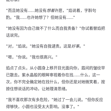
"而且她没有……她没有
想着
许愿，"焰说着，字斟句
酌。"我……也许她想了？但她没有……"
"她没有因为自己做不了什么而自我责备？"你试着替焰把
话说完。
"对，"焰说。"她没有自我谴责。这是
好事
。"
"嗯，"你说。"我也很高兴。"
焰点了点头，从小圆身上移开目光面向你，眉间的皱纹早
已散去。紫水晶般的眼眸审视着你在找……什么，这一
次，你不完全确定她在找什么，但你还是对她微笑着，按
捺住想说话的冲动，让她理清思绪。
"我不喜欢那次有多危险，"她过了一会儿说。"但你反应
得够快，小圆也没受太大影响。没事了。"