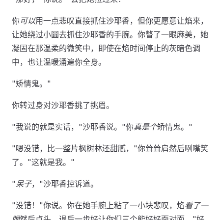
你
可以
用一点悲叹直接抓住沙耶香，但你更愿意让焰来，
让她绕过小圆去抓住沙耶香的手腕。你瞥了一眼麻美，她
凝固在那温柔的微笑中，即使在焰时间停止的灰暗色调
中，也让温暖涌遍你全身。
"矫情鬼。"
你转过身对沙耶香挑了挑眉。
"我说的就是实话，"沙耶香说。"你
真是个
矫情鬼。"
"嗯没错，比一整片枫树林还甜腻，"你耸耸肩然后咧嘴笑
了。"这就是我。"
"
呆子
，"沙耶香控诉道。
"没错！"你说。你在她手腕上粘了一小块悲叹，焰
看了一
眼
然后点头，退后一步好让你们三个能好好面对面。"好