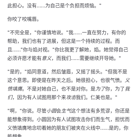
此担心。没有……为自己是个负担而烦恼。"
你咬了咬嘴唇。
"不完全是，"你谨慎地说。"我……一直在努力，有你的
帮助，我们也有了进展，但这是一个持续的过程。而
且……"你与焰对视。"你比我更了解她，焰。她觉得自己
必须许愿才能有
意义
，而我们……需要继续开导她。"
"是的，"焰同意道，然后皱眉，又摇了摇头。"但我不是
这个意思。即使是在昨天之后。她很担心，也很气愤。
义
愤填膺
。不是对她自己，也不是对你。是
为了
你，为了
我
们
，因为有人试图用那个来
攻击
我们。仁美也是。"
"啊，"你说。尽管
小圆
会
生气
这个想法有多荒谬，你还是
能想象得到。小圆因为有人试图攻击你们而生气，担忧而
义愤填膺地念叨着她的朋友们被夹在火线中……是的，你
能想象。