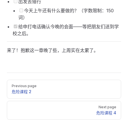
出发去猎行
今天上午还有什么要做的？（字数限制：150
词）
给申打电话确认今晚的会面——等把朋友们送到学
校之后。
来了！抱歉这一章晚了些，上周实在太累了。
Pager
Previous page
危险课程 2
Next page
危险课程 4