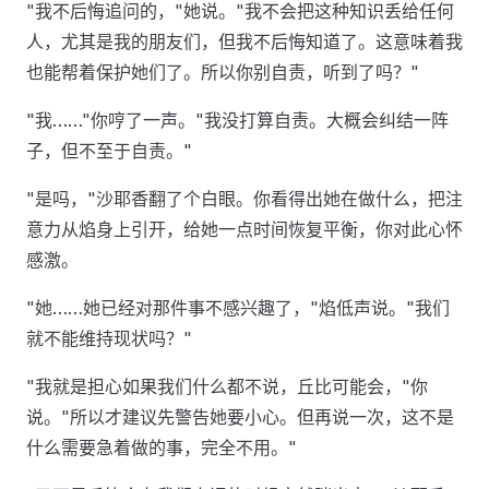
"我不后悔追问的，"她说。"我不会把这种知识丢给任何
人，尤其是我的朋友们，但我不后悔知道了。这意味着我
也能帮着保护她们了。所以你别自责，听到了吗？"
"我……"你哼了一声。"我没打算自责。大概会纠结一阵
子，但不至于自责。"
"是吗，"沙耶香翻了个白眼。你看得出她在做什么，把注
意力从焰身上引开，给她一点时间恢复平衡，你对此心怀
感激。
"她……她已经对那件事不感兴趣了，"焰低声说。"我们
就不能维持现状吗？"
"我就是担心如果我们什么都不说，丘比可能会，"你
说。"所以才建议先警告她要小心。但再说一次，这不是
什么需要急着做的事，完全不用。"