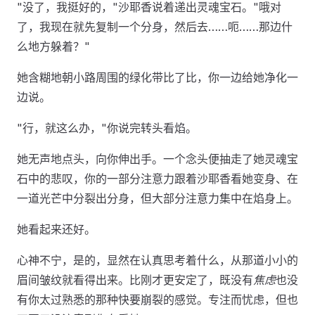
"没了，我挺好的，"沙耶香说着递出灵魂宝石。"哦对
了，我现在就先复制一个分身，然后去……呃……那边什
么地方躲着？"
她含糊地朝小路周围的绿化带比了比，你一边给她净化一
边说。
"行，就这么办，"你说完转头看焰。
她无声地点头，向你伸出手。一个念头便抽走了她灵魂宝
石中的悲叹，你的一部分注意力跟着沙耶香看她变身、在
一道光芒中分裂出分身，但大部分注意力集中在焰身上。
她看起来还好。
心神不宁，是的，显然在认真思考着什么，从那道小小的
眉间皱纹就看得出来。比刚才更安定了，既没有
焦虑
也没
有你太过熟悉的那种快要崩裂的感觉。专注而忧虑，但也