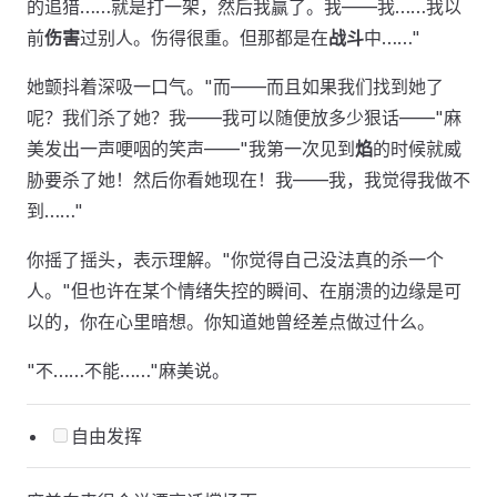
的追猎……就是打一架，然后我赢了。我——我……我以
前
伤害
过别人。伤得很重。但那都是在
战斗
中……"
她颤抖着深吸一口气。"而——而且如果我们找到她了
呢？我们杀了她？我——我可以随便放多少狠话——"麻
美发出一声哽咽的笑声——"我第一次见到
焰
的时候就威
胁要杀了她！然后你看她现在！我——我，我觉得我做不
到……"
你摇了摇头，表示理解。"你觉得自己没法真的杀一个
人。"但也许在某个情绪失控的瞬间、在崩溃的边缘是可
以的，你在心里暗想。你知道她曾经差点做过什么。
"不……不能……"麻美说。
自由发挥