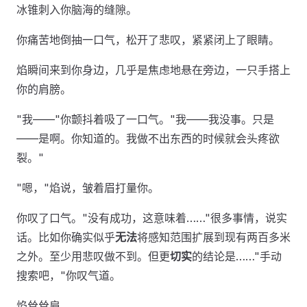
冰锥刺入你脑海的缝隙。
你痛苦地倒抽一口气，松开了悲叹，紧紧闭上了眼睛。
焰瞬间来到你身边，几乎是焦虑地悬在旁边，一只手搭上
你的肩膀。
"我——"你颤抖着吸了一口气。"我——我没事。只是
——是啊。你知道的。我做不出东西的时候就会头疼欲
裂。"
"嗯，"焰说，皱着眉打量你。
你叹了口气。"没有成功，这意味着……"很多事情，说实
话。比如你确实似乎
无法
将感知范围扩展到现有两百多米
之外。至少用悲叹做不到。但更
切实
的结论是……"手动
搜索吧，"你叹气道。
焰耸耸肩。