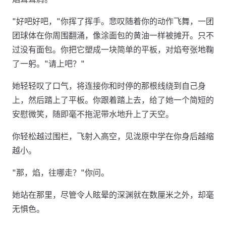
"好吧好吧，"你挥了挥手。悲叹随着你的动作飞舞，一团
团球体在你周围翻涌，像涂面包的黄油一样被摊开。只不
过没有面包。你把它塑成一块简单的平板，对焰夸张地鞠
了一躬。"请上吧？"
她轻轻叹了口气，将连接你和时停的那根线绕到自己身
上，然后踏上了平板。你跟着踏上去，给了她一个简短的
安慰微笑，随即毫不拖泥带水地升上了天空。
你轻松越过围栏，飞射入高空，见泷原中学在你身后越缩
越小。
"那，焰，往哪走？"你问。
她站在那里，尽管令人眩晕的深渊就在数厘米之外，却毫
无惧色。