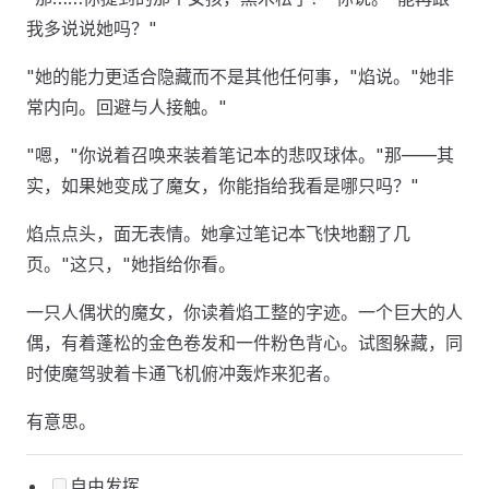
我多说说她吗？"
"她的能力更适合隐藏而不是其他任何事，"焰说。"她非
常内向。回避与人接触。"
"嗯，"你说着召唤来装着笔记本的悲叹球体。"那——其
实，如果她变成了魔女，你能指给我看是哪只吗？"
焰点点头，面无表情。她拿过笔记本飞快地翻了几
页。"这只，"她指给你看。
一只人偶状的魔女，你读着焰工整的字迹。一个巨大的人
偶，有着蓬松的金色卷发和一件粉色背心。试图躲藏，同
时使魔驾驶着卡通飞机俯冲轰炸来犯者。
有意思。
自由发挥