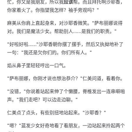
忙，你又是我朋友，所以我
应该
帮。而且拜托啊沙耶香，
你家着火了。你指望我怎样？袖手旁观吗？"
麻美从你肩上直起身来，对沙耶香微笑。"萨布丽娜说得
对。我们是魔法少女。帮助别人……是我们的职责。"
"好啦好啦……"沙耶香朝你摆了摆手，然后又执拗地补了
一句："我还是欠你们的。你们所有人。"
焰从鼻子里轻轻哼出一口气。
"萨布丽娜，你刚才说也想治恭介？"仁美问道，看着你。
"没错，"你说着站起来伸了个懒腰，脊椎发出一连串噼啪
声。"我们走吧？可以边走边聊。"
仁美点了点头，有些别扭地站起来。"沙耶香？"
"嗯？"蓝发少女好奇地看了看朋友，一边站起来拎起两个