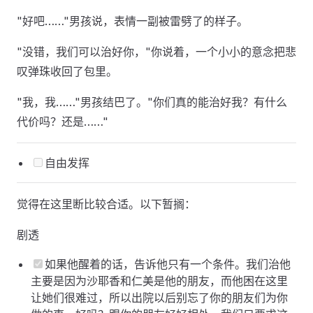
"好吧……"男孩说，表情一副被雷劈了的样子。
"没错，我们可以治好你，"你说着，一个小小的意念把悲
叹弹珠收回了包里。
"我，我……"男孩结巴了。"你们真的能治好我？有什么
代价吗？还是……"
自由发挥
觉得在这里断比较合适。以下暂搁：
剧透
如果他醒着的话，告诉他只有一个条件。我们治他
主要是因为沙耶香和仁美是他的朋友，而他困在这里
让她们很难过，所以出院以后别忘了你的朋友们为你