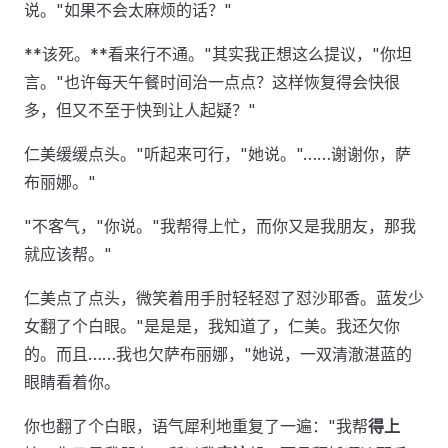
说。"如果不会太麻烦的话？"
**该死。**看来行不通。"其实我正想这么提议，"你坦
言。"也许每天午餐时间治一点点？这样恢复得会快很
多，但又不至于快到让人起疑？"
仁美缓缓点头。"听起来可行，"她说。"……谢谢你，萨
布丽娜。"
"不客气，"你说。"我帮得上忙，而你又是我朋友，那我
就应该帮。"
仁美点了点头，微笑着用手肘轻轻怼了怼沙耶香。蓝发少
女翻了个白眼。"是是是，我知道了，仁美。我还欠你
的。而且……我也欠萨布丽娜，"她说，一双清澈湛蓝的
眼睛看着你。
你也翻了个白眼，语气犀利地重复了一遍："我帮
得上