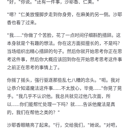
"好，"你说。"还有一件事，沙耶香、仁美。"
"嗯？"仁美放慢脚步走到你身旁，在麻美的另一侧。沙耶
香也看了过来。
"我……"你做了个苦脸，花了一点时间仔细斟酌措辞。这
本身就是个有趣的想法。你在这方面挺擅长的，不是吗？
当场组织出精心措辞的句子。然后你就开始思考你正在思
考这件事，然后你大概应该回到你在开始思考思考这件事
之前正在思考的事情上了。
你摇了摇头，强行驱逐那些乱七八糟的念头。"呃。我对
让恭介知道魔法这件事……不太放心，毕竟……"你晃了晃
手。"我几乎不认识他。我总共就见过他几次面，所
以……你们能帮忙处理一下吗？就……告诉他魔法是真
的，我们在帮他之类的？"
沙耶香眼睛亮了起来。"行，交给我们，"她说。"对吧，