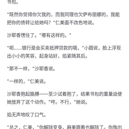
书包。
"既然你觉得你欠我的，而我同理也欠萨布丽娜的，我能
把你的债转让给她吗？"仁美面不改色地说。
沙耶香愣住了。"哪有这样的。"
"呃……银行是会买卖抵押贷款的哦，"小圆说，脸上浮现
出小小的笑容，起身站好，焰紧随其后。
"那不一样，"沙耶香说。
"一样的，"仁美说。
沙耶香抱起胳膊——至少试着抱了，结果书包的重量迫使
她放弃了这个动作。"哼。不行，"她说。
焰无声地叹了口气。
"总之，仁美，"你解除变身，麻美跟着也解除了。你掏出