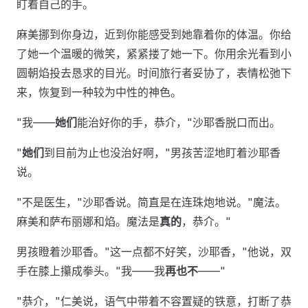
盯着自己的手。
麻美挪到你身边，近到你能感受到她靠着你的体温。你给
了她一个温暖的微笑，紧紧搂了她一下。你用余光看到小
圆朝焰投去恳求的目光。时间旅行者妥协了，表情松弛下
来，恢复到一种较为中性的神色。
"我——
她们
能治好你的手，恭介，"沙耶香脱口而出。
"
她们
到目前为止也没治好啊，"男孩苦涩地盯着沙耶香
说。
"不是医生，"沙耶香说。简直是在连珠炮地说。"魔法。
麻美和萨布丽娜和焰。魔法是
真的
，恭介。"
男孩瞪着沙耶香。"这一点都不好笑，沙耶香，"他说，双
手在膝上攥成拳头。"我——我
再也不
——"
"恭介，"仁美说，语气中带着不容置疑的铁意，打断了恭