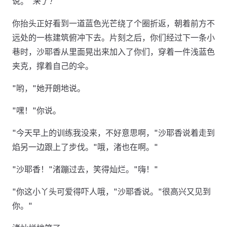
说。"
来了！
"
你抬头正好看到一道蓝色光芒绕了个圈折返，朝着前方不
远处的一栋建筑俯冲下去。片刻之后，你们经过下一条小
巷时，沙耶香从里面晃出来加入了你们，穿着一件浅蓝色
夹克，撑着自己的伞。
"哟，"她开朗地说。
"嘿！"你说。
"今天早上的训练我没来，不好意思啊，"沙耶香说着走到
焰另一边跟上了步伐。"哦，渚也在啊。"
"沙耶香！"渚蹦过去，笑得灿烂。"嗨！"
"你这小丫头可爱得吓人哦，"沙耶香说。"很高兴又见到
你。"