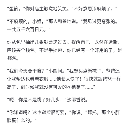
"蛋筒，"你对店主歉意地笑笑。"不好意思添麻烦了。"
"不麻烦的，小姐，"那人和善地说。"我见过更夸张的。
一共五千六百日元。"
你从包里抽出几张钞票递过去。提醒自己：既然在逛街，
应该买个钱包。不是手提包，你已经有一个好用的了，是
钱包
。
"我们今天要干嘛？"小圆问。"我想买点新袜子，爸爸还
让我帮达也看看衣服……他长太快了！很快就跟爸爸一样
高了，到时候我就没有可爱的
小
弟弟了……"
"呃，你是不是跳了好几步，"沙耶香说。
"你知道吗？达也
确实
很可爱，"你说。"拜托，那个小胖
脸蛋什么的。"