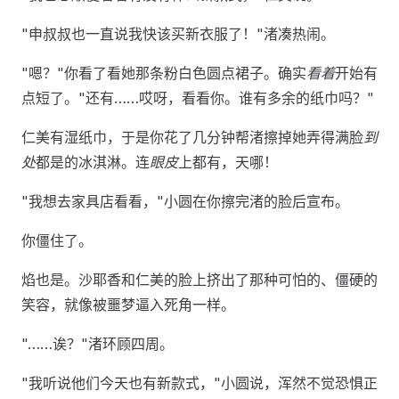
"申叔叔也一直说我快该买新衣服了！"渚凑热闹。
"嗯？"你看了看她那条粉白色圆点裙子。确实
看着
开始有
点短了。"还有……哎呀，看看你。谁有多余的纸巾吗？"
仁美有湿纸巾，于是你花了几分钟帮渚擦掉她弄得满脸
到
处
都是的冰淇淋。连
眼皮
上都有，天哪！
"我想去家具店看看，"小圆在你擦完渚的脸后宣布。
你僵住了。
焰也是。沙耶香和仁美的脸上挤出了那种可怕的、僵硬的
笑容，就像被噩梦逼入死角一样。
"……诶？"渚环顾四周。
"我听说他们今天也有新款式，"小圆说，浑然不觉恐惧正