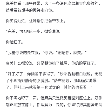
麻美翻看了那些领带，选了一条深色底缀着金色条纹的，
然后带着期待的微笑走向你。
你笑得灿烂，让她帮你把领带系上。
"完美，"她退后一步，微笑着说。
你脸红了。
"我猜你说的是衣服，"你说。"谢谢你，麻美。"
麻美什么都没说，只是朝你挑了挑眉，你的脸更红了。
"好了好了，你俩差不多得了，"沙耶香翻着白眼说，无视
了小圆捅她肋骨的胳膊肘。"萨布丽娜，那套确实帅爆
了，但别上来就买第一套试穿的。其他的也看看。"
你不满地哼了一声，但麻美只是微笑着回到座位上，双手
端正地放在膝上。你理解为：是的，你
是
得把其他套也试