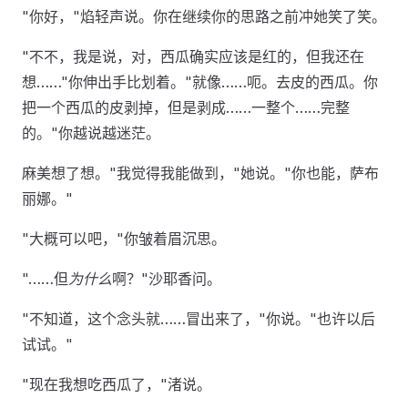
"你好，"焰轻声说。你在继续你的思路之前冲她笑了笑。
"不不，我是说，对，西瓜确实应该是红的，但我还在
想……"你伸出手比划着。"就像……呃。去皮的西瓜。你
把一个西瓜的皮剥掉，但是剥成……一整个……完整
的。"你越说越迷茫。
麻美想了想。"我觉得我能做到，"她说。"你也能，萨布
丽娜。"
"大概可以吧，"你皱着眉沉思。
"……但
为什么
啊？"沙耶香问。
"不知道，这个念头就……冒出来了，"你说。"也许以后
试试。"
"现在我想吃西瓜了，"渚说。