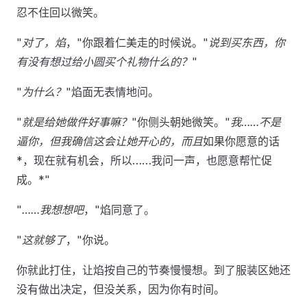
忍不住回以微笑。
"
对了，焰
，"你跟着仁美走的时候说。"
说到买东西，你
有没有想过给小圆买个礼物什么的？
"
"
为什么？
"焰面无表情地问。
"
就是给她做件好事嘛？
"你侧头朝她微笑。"
我……不是
逼你，但我确信这会让她开心的，而且
如果你愿意的话
*，现在就有机会，所以……我问一声，也愿意帮忙促
成。*"
"
……我想想吧
，"焰同意了。
"
这就够了
，"你说。
你就此打住，让焰按自己的节奏慢慢想。到了服装区她还
没有做出决定，但没关系，因为你有时间。