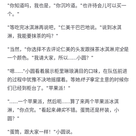
"你知道吗，我也是，"你沉吟道。"也许待会儿可以买一
个。"
"等吃完冰淇淋再说吧，"仁美干巴巴地说。"说到冰淇
淋，我能要抹茶的吗？"
"当然，"你选择不去评论仁美的头发跟抹茶冰淇淋
完全
是
一个颜色。"我请大家，所以……小圆？"
"嗯……"小圆看着展示柜里琳琅满目的口味，在队伍前进
的过程中犹豫不决地摇摆着。等她
终于
拿定主意的时候你
们已经到柜台了。"苹果派！"
"……一个苹果派，然后呃……算了来两个苹果派冰淇
淋，"你点完。"看起来
确实
不错。蛋筒还是杯装，小
圆？"
"蛋筒，跟大家一样！"小圆说。