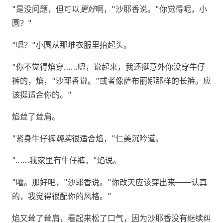
"是没问题，但可以
更好
啊，"沙耶香说。"你觉得呢，小
圆？"
"嗯？"小圆从那堆衣服里抬起头。
"你不觉得焰穿……嗯，说起来，我还挺意外你没穿牛仔
裤的，焰，"沙耶香说。"或者像萨布丽娜那样的长裤。应
该挺适合你的。"
焰耸了耸肩。
"紧身牛仔裤
确实
很适合焰，"仁美沉吟道。
"……我家里有牛仔裤，"焰说。
"嚯。那好吧，"沙耶香说。"你改天应该穿出来——认真
的，我觉得很配你的风格。"
焰又耸了耸肩，看起来松了口气，因为沙耶香没有继续纠