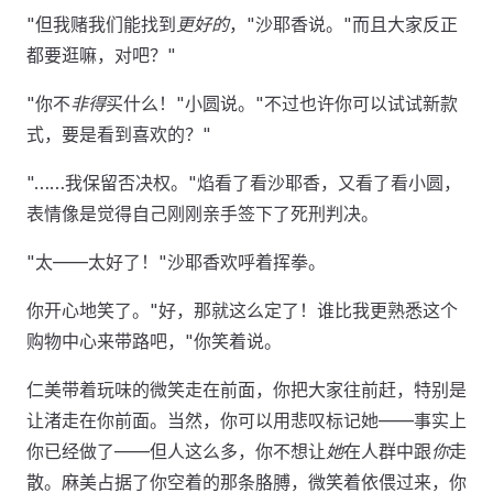
"但我赌我们能找到
更好的
，"沙耶香说。"而且大家反正
都要逛嘛，对吧？"
"你不
非得
买什么！"小圆说。"不过也许你可以试试新款
式，要是看到喜欢的？"
"……我保留否决权。"焰看了看沙耶香，又看了看小圆，
表情像是觉得自己刚刚亲手签下了死刑判决。
"太——太好了！"沙耶香欢呼着挥拳。
你开心地笑了。"好，那就这么定了！谁比我更熟悉这个
购物中心来带路吧，"你笑着说。
仁美带着玩味的微笑走在前面，你把大家往前赶，特别是
让渚走在你前面。当然，你可以用悲叹标记她——事实上
你已经做了——但人这么多，你不想让
她
在人群中跟
你
走
散。麻美占据了你空着的那条胳膊，微笑着依偎过来，你