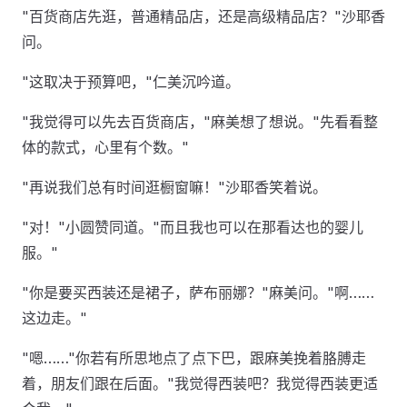
"百货商店先逛，普通精品店，还是高级精品店？"沙耶香
问。
"这取决于预算吧，"仁美沉吟道。
"我觉得可以先去百货商店，"麻美想了想说。"先看看整
体的款式，心里有个数。"
"再说我们总有时间逛橱窗嘛！"沙耶香笑着说。
"对！"小圆赞同道。"而且我也可以在那看达也的婴儿
服。"
"你是要买西装还是裙子，萨布丽娜？"麻美问。"啊……
这边走。"
"嗯……"你若有所思地点了点下巴，跟麻美挽着胳膊走
着，朋友们跟在后面。"我觉得西装吧？我觉得西装更适