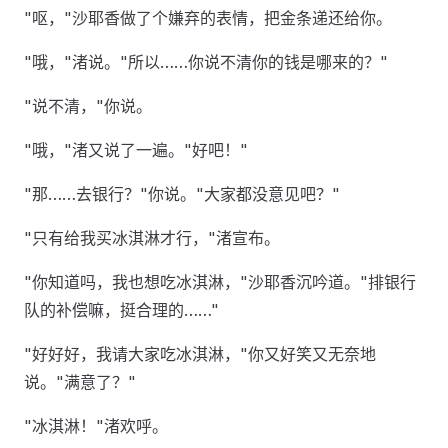
"呕，"沙耶香做了个嫌弃的表情，把金条递还给你。
"哦，"渚说。"所以……你说不清你的钱是哪来的？"
"说不清，"你说。
"哦，"渚又说了一遍。"好吧！"
"那……去银行？"你说。"大家都没意见吧？"
"只有给我买冰淇淋才行，"渚宣布。
"你知道吗，我也想吃冰淇淋，"沙耶香沉吟道。"排银行
队的补偿嘛，挺合理的……"
"好好好，我请大家吃冰淇淋，"你又好笑又无奈地
说。"满意了？"
"冰淇淋！"渚欢呼。