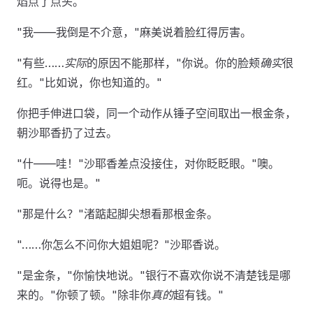
焰点了点头。
"我——我倒是不介意，"麻美说着脸红得厉害。
"有些……
实际
的原因不能那样，"你说。你的脸颊
确实
很
红。"比如说，你也知道的。"
你把手伸进口袋，同一个动作从锤子空间取出一根金条，
朝沙耶香扔了过去。
"什——哇！"沙耶香差点没接住，对你眨眨眼。"噢。
呃。说得也是。"
"那是什么？"渚踮起脚尖想看那根金条。
"……你怎么不问你大姐姐呢？"沙耶香说。
"是金条，"你愉快地说。"银行不喜欢你说不清楚钱是哪
来的。"你顿了顿。"除非你
真的
超有钱。"