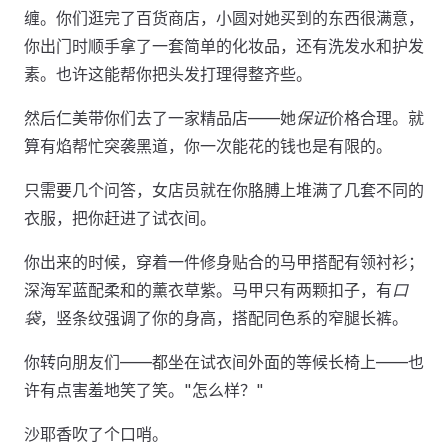
缠。你们逛完了百货商店，小圆对她买到的东西很满意，
你出门时顺手拿了一套简单的化妆品，还有洗发水和护发
素。也许这能帮你把头发打理得整齐些。
然后仁美带你们去了一家精品店——她
保证
价格合理。就
算有焰帮忙突袭黑道，你一次能花的钱也是有限的。
只需要几个问答，女店员就在你胳膊上堆满了几套不同的
衣服，把你赶进了试衣间。
你出来的时候，穿着一件修身贴合的马甲搭配有领衬衫；
深海军蓝配柔和的薰衣草紫。马甲只有两颗扣子，有
口
袋
，竖条纹强调了你的身高，搭配同色系的窄腿长裤。
你转向朋友们——都坐在试衣间外面的等候长椅上——也
许有点害羞地笑了笑。"怎么样？"
沙耶香吹了个口哨。