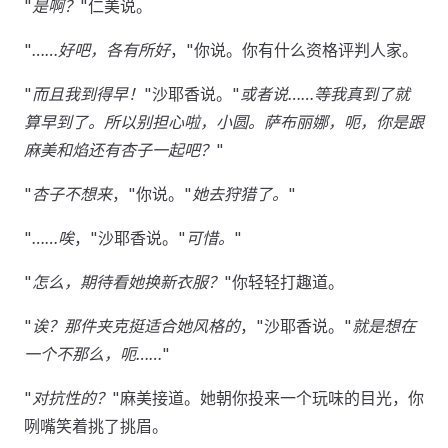
"
是啊？
"仁美说。
"
……好吧，各有所好
，"你说。你有什么资格评判人家。
"
而且我到得早！
"沙耶香说。"
或者说……等我真到了就
算早到了。所以别担心啦，小圆。萨布丽娜，呃，你是跟
麻美和焰还有杏子一起吧？
"
"
杏子不想来
，"你说。"
她去狩猎了。
"
"
……唉
，"沙耶香说。"
可惜。
"
"
怎么，期待看她换新衣服？
"你轻轻打趣道。
"
诶？那件夹克挺适合她风格的
，"沙耶香说。"
就是想在
一个不那么，呃……
"
"
对抗性的？
"麻美接道。她朝你投来一个玩味的目光，你
咧嘴笑着挑了挑眉。