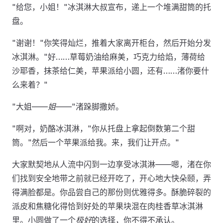
"给您，小姐！"冰淇淋大叔宣布，递上一个堆满甜筒的托
盘。
"谢谢！"你笑得灿烂，推着大家离开柜台，然后开始分发
冰淇淋。"好……草莓奶油给麻美，巧克力给焰，薄荷给
沙耶香，抹茶给仁美，苹果派给小圆，还有……渚你要什
么来着？"
"大姐——
姐
——"渚跺脚撒娇。
"啊对，奶酪冰淇淋，"你从托盘上拿起倒数第二个甜
筒。"然后一个苹果派给我。来，我们让开点。"
大家默契地从人流中闪到一边享受冰淇淋——嗯，渚在你
们找到安全地带之前就已经开吃了，开心地大快朵颐，弄
得满脸都是。你品尝自己的那份则优雅得多。酥脆碎裂的
派皮和焦糖化得恰到好处的苹果块混在肉桂香草冰淇淋
里。小圆做了一个
极好
的选择，你不得不承认。