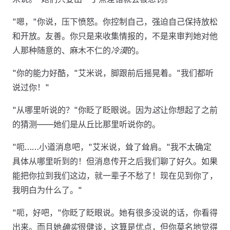
"嗯，"你说，压下愤怒。你控制自己，强迫自己保持放松
和开放。友善。你只是来收集情报的，不是来审判她对他
人那种随意的、麻木不仁的
冷漠
的。
"你的能力好酷，"艾米说，脚跟前后摇晃着。"我们都听
说过你！"
"从哪里听说的？"你眨了眨眼说。因为
这
让你想起了之前
的猜测——她们是从丘比那里听说你的。
"呃……小道消息吧，"艾米说，耸了耸肩。"我不太确定
具体从哪里听到的！但消息传开之后我们聊了好久。如果
能把你拉到我们这边，就一辈子不愁了！现在见到你了，
我明白为什么了。"
"呃，好吧，"你眨了眨眼说。她有很多没说的话，你看得
出来。而且她
确实
很健谈，这算是优点，但你莫名地觉得