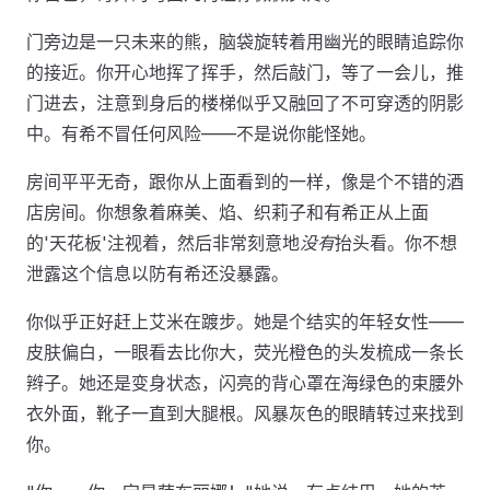
门旁边是一只未来的熊，脑袋旋转着用幽光的眼睛追踪你
的接近。你开心地挥了挥手，然后敲门，等了一会儿，推
门进去，注意到身后的楼梯似乎又融回了不可穿透的阴影
中。有希不冒任何风险——不是说你能怪她。
房间平平无奇，跟你从上面看到的一样，像是个不错的酒
店房间。你想象着麻美、焰、织莉子和有希正从上面
的'天花板'注视着，然后非常刻意地
没有
抬头看。你不想
泄露这个信息以防有希还没暴露。
你似乎正好赶上艾米在踱步。她是个结实的年轻女性——
皮肤偏白，一眼看去比你大，荧光橙色的头发梳成一条长
辫子。她还是变身状态，闪亮的背心罩在海绿色的束腰外
衣外面，靴子一直到大腿根。风暴灰色的眼睛转过来找到
你。