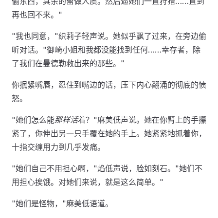
偷东西，其余的留做人质。然后逼她们一直狩猎……直到
再也回不来。"
"我也同意，"织莉子轻声说。她似乎飘了过来，在旁边偷
听对话。"御崎小姐和我都没能找到任何……幸存者，除
了我们在曼德勒救出来的那些。"
你抿紧嘴唇，忍住到嘴边的话，压下内心翻涌的彻底的愤
怒。
"她们怎么能
那样活
着？"麻美低声说。她在你臂上的手攥
紧了，你伸出另一只手覆在她的手上。她紧紧地抓着你，
十指交缠用力到几乎发痛。
"她们自己不用担心啊，"焰低声说，脸如刻石。"她们不
用担心挨饿。对她们来说，就是这么简单。"
"她们是怪物，"麻美低语道。