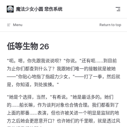
Skip to content
魔法少女小圆 悲伤系统
Menu
Return to top
低等生物 26
"呃。嗯，你先跟我说说呗？"你说。"还有呃……到目前
为止你们都查到什么了？我跟她们唯一的接触就是被她
——"你贴心地指了指超力少女，"——打了一拳，然后就
是，你知道，到处挨揍。"
"她是个选择，当然，"有希说。"她是最话多的。她们
的……船长嘛，作为谈判对象也合情合理。我们都看到了
上面的那番……表演，但也许被关进一个明显是监狱的地
方之后她会更愿意开口？也许她们的千里眼，就是透过风