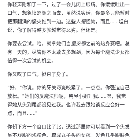
你轻声附和了一下，过了一会儿闭上眼睛。你缓缓吐出一
口气，想象愤怒随之而去，虽然说实话，你最多只能暂时
把那翻涌的怒火推到一边。这些人
是
怪物，而且……坦白
说，你了解得越多就越觉得恶劣。但还是。
你要去尝试。哈，就拿她们当
里安娜
之前的热身赛吧。总
有一天的，尽管你不太敢去多想
她
，因为每个魔法少女都
值得一次尝试的机会。
你又叹了口气，挺直了身子。
"好，"你说。你的牙关
可能
咬紧了。一点点。你强迫自己
放松。"她们的反魔法师呢，鹤屋小姐？我……嗯，我觉
得她从头到尾都没见过我。也许我去跟她谈反应会好一
点，而且……"
你朝下方一个窗口比了比，透过那里你可以看到一个头发
呈不舒服的浅粉色、梳成丸子头的女孩。发色几乎跟肤色