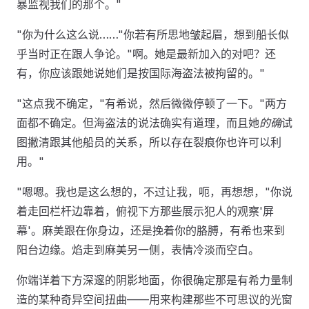
暴监视我们的那个。"
"你为什么这么说……"你若有所思地皱起眉，想到船长似
乎当时正在跟人争论。"啊。她是最新加入的对吧？还
有，你应该跟她说她们是按国际海盗法被拘留的。"
"这点我不确定，"有希说，然后微微停顿了一下。"两方
面都不确定。但海盗法的说法确实有道理，而且她
的确
试
图撇清跟其他船员的关系，所以存在裂痕你也许可以利
用。"
"嗯嗯。我也是这么想的，不过让我，呃，再想想，"你说
着走回栏杆边靠着，俯视下方那些展示犯人的观察'屏
幕'。麻美跟在你身边，还是挽着你的胳膊，有希也来到
阳台边缘。焰走到麻美另一侧，表情冷淡而空白。
你端详着下方深邃的阴影地面，你很确定那是有希力量制
造的某种奇异空间扭曲——用来构建那些不可思议的光窗