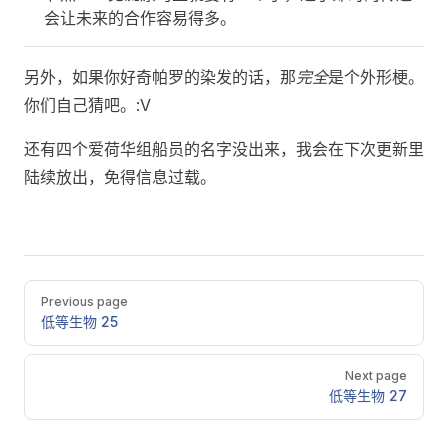
会让未来的合作容易得多。
另外，如果你好奇帕罗的染发的话，那
完全
是个外形梗。
你们自己猜吧。:V
还有四个爱荷华组船员的名字没出来，我会在下次更新里
陆续放出，免得信息过载。
Pager
Previous page
低等生物 25
Next page
低等生物 27