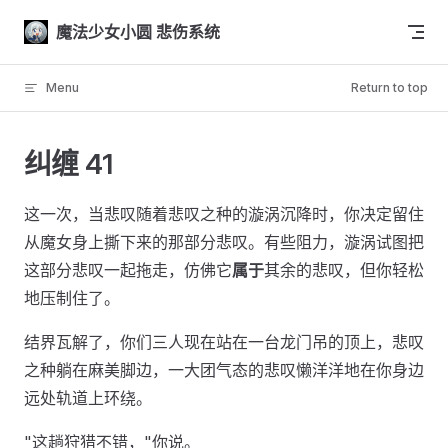
Skip to content
魔法少女小圆 悲伤系统
Menu
Return to top
纠缠 41
这一次，当悲叹随着悲叹之种的漩涡沉降时，你决定留住
从魔女身上撕下来的那部分悲叹。有些阻力，漩涡试图把
这部分悲叹一起拖走，仿佛它
属于
其余的悲叹，但你轻松
地压制住了。
结界瓦解了，你们三人现在站在一台龙门吊的顶上，悲叹
之种躺在麻美脚边，一大团气态的悲叹懒洋洋地在你身边
远处轨道上环绕。
"这趟狩猎不错，"你说。