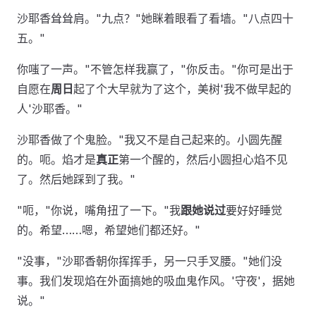
沙耶香耸耸肩。"九点？"她眯着眼看了看墙。"八点四十
五。"
你嗤了一声。"不管怎样我赢了，"你反击。"你可是出于
自愿在
周日
起了个大早就为了这个，美树'我不做早起的
人'沙耶香。"
沙耶香做了个鬼脸。"我又不是自己起来的。小圆先醒
的。呃。焰才是
真正
第一个醒的，然后小圆担心焰不见
了。然后她踩到了我。"
"呃，"你说，嘴角扭了一下。"我
跟她说过
要好好睡觉
的。希望……嗯，希望她们都还好。"
"没事，"沙耶香朝你挥挥手，另一只手叉腰。"她们没
事。我们发现焰在外面搞她的吸血鬼作风。'守夜'，据她
说。"