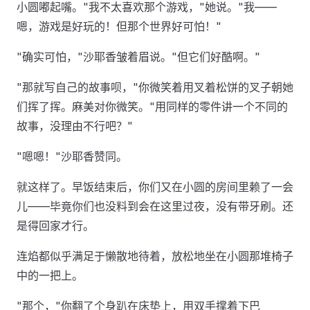
小圆嘟起嘴。"我不太喜欢那个游戏，"她说。"我——
嗯，游戏是好玩的！但那个世界好可怕！"
"确实可怕，"沙耶香皱着眉说。"但它们好酷啊。"
"那就写自己的故事呗，"你微笑着用叉着松饼的叉子朝她
们挥了挥。麻美对你微笑。"用同样的零件讲一个不同的
故事，没理由不行吧？"
"嗯嗯！"沙耶香赞同。
就这样了。早饭结束后，你们又在小圆的房间里赖了一会
儿——毕竟你们也没料到会在这里过夜，没有带牙刷。还
是得回家才行。
连焰都似乎满足于懒散地待着，放松地坐在小圆那堆椅子
中的一把上。
"那个，"你翻了个身趴在床垫上，用双手撑着下巴