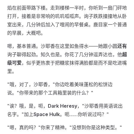
焰在前面带路下楼。走到楼梯一半时，你听到一扇门砰地
打开，接着是非常响的叽叽呱呱声。询子跌跌撞撞地从卧
室出来，几分钟后加入了喧闹的早餐桌。鹿目家一个普通
的早晨，大概吧。
嗯，基本普通。沙耶香在这里如鱼得水——她跟小圆
还有
询子聊得起劲。知久也是。你花了几分钟逗弄达也，他
超
级可爱
，似乎更热衷于把糖浆抹得满脸都是而不是吃进嘴
里。
"哦，对了，沙耶香，"你边吃着美味蓬松的松饼边
说。"你带来的那个工具箱里装的什么？"
"诶？哦，是，呃，
Dark Heresy
，"沙耶香用英语说出
名字。"加上
Space Hulk
。呃……你听说过吗？"
"嗯，真的吗？"你来了精神。"没想到你是这种类型。"