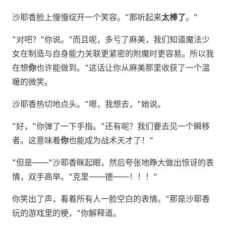
沙耶香脸上慢慢绽开一个笑容。"那听起来
太棒了
。"
"对吧？"你说。"而且呢，多亏了麻美，我们知道魔法少
女在制造与自身能力关联更紧密的附魔时更容易。所以我
在想
你
也许能做到。"这话让你从麻美那里收获了一个温
暖的微笑。
沙耶香热切地点头。"嗯，我想去，"她说。
"好，"你弹了一下手指。"还有呢？我们要去见一个瞬移
者。这意味着
你
也能成为战术天才了！"
"但是——"沙耶香眯起眼，然后夸张地睁大做出惊讶的表
情，双手高举。"克里——德——！！！"
你笑出了声，看着所有人一脸空白的表情。"那是沙耶香
玩的游戏里的梗，"你解释道。