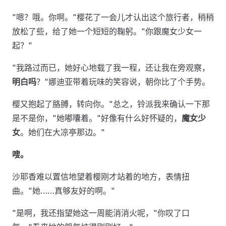
"嗯？哦。你啊。"樱花了一会儿才认出这个旅行者，稍稍
放松了些，给了她一个短短的鞠躬。"你跟魔女少女一
起？"
"我路过而已，她好心地载了我一程，还让我在旁观察，
明白吗
？"娜迪亚带着玩味的笑容说，朝你比了个手势。
樱又抱起了胳膊，转向你。"总之，铃派我来确认一下那
是不是你，"她嘟囔着。"好像有什么好怀疑的，
魔女少
女
。她们在大凉亭那边。"
嗖。
沙耶香难以置信地望着樱刚才站着的地方，表情扭
曲。"她……真够友好的啊。"
"是啊，我还指望她这一周能消消火呢，"你叹了口