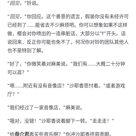
"
回见，
"铃说。
"
回见，
"你回应。这个善意的谎言，假装你没有未经许可
已经到了……能省去不少麻烦吧。你可以想象如果不这样
做，樱会对你喷出的一连串脏话，大部分以"f"开头。话
说回来，反正你可能也免不了，何况你对铃的团队其他人
也不是特别了解。
"好了，"你微笑着对麻美说。"我们有……大概二十分钟
可以逛？"
"嗯……附近有没有音像店？"沙耶香思忖着。"或者游戏
厅？"
"我们经过了一家音像店，"麻美说。
"哦对，没错！"沙耶香说着脚下一转。"走走走！"
"给
恭介君
再买些音乐啊？"你冲沙耶香挤眉弄眼。