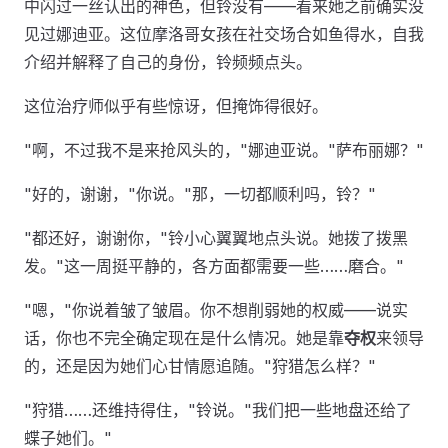
中闪过一丝认出的神色，但铃没有——看来她之前确实没
见过娜迪亚。这位摩洛哥女孩在社交场合如鱼得水，自我
介绍并解释了自己的身份，铃频频点头。
这位治疗师似乎有些惊讶，但掩饰得很好。
"啊，不过我不是来抢风头的，"娜迪亚说。"萨布丽娜？"
"好的，谢谢，"你说。"那，一切都顺利吗，铃？"
"都还好，谢谢你，"铃小心翼翼地点头说。她拨了拨黑
发。"这一周挺平静的，各方面都需要一些……磨合。"
"嗯，"你说着皱了皱眉。你不想削弱她的权威——说实
话，你也不完全确定现在是什么情况。她是靠
夺权
来领导
的，还是因为她们心甘情愿追随。"狩猎怎么样？"
"狩猎……还维持得住，"铃说。"我们把一些地盘还给了
蝶子她们。"