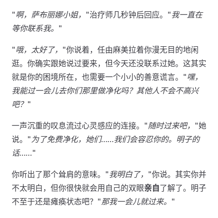
"
啊，萨布丽娜小姐，
"治疗师几秒钟后回应。"
我一直在
等你联系我。
"
"
哦，太好了，
"你说着，任由麻美拉着你漫无目的地闲
逛。你确实跟她说过要来，但今天还没联系过她。这其实
就是你的困境所在，也需要一个小小的善意谎言。"
嘿，
我能过一会儿去你们那里做净化吗？其他人不会不高兴
吧？
"
一声沉重的叹息流过心灵感应的连接。"
随时过来吧，
"她
说。"
为了免费净化，她们……我们会容忍你的。明子的
话……
"
你听出了那个耸肩的意味。"
我明白了，
"你说。其实你并
不太明白，但你很快就会用自己的双眼
亲自
了解了。明子
不至于还是瘫痪状态吧？"
那我一会儿就过来。
"