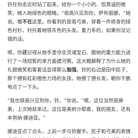
铃在你走近时站了起来，给你一个小小的、但真诚的微
笑，映入她绿色的眼睛。"很高兴见到你，萨布丽娜，"她
说。樱
不在
这里。你看到的是南弓美，穿着一件修身的绿
色衬衫，衬托着她铁灰色的头发。重力系的，如果你没记
错的话。
嗯，你
还
记得从她手里夺走灵魂宝石、跟她的重力能力进
行了一场短暂的单方面拔河赛。这大概解释了为什么她的
礼貌微笑和客套话显得那么
勉强
。铃的右边是田中民子，
那个拥有虹彩橙色力场的女孩。她撩了撩长发，朝你干脆
地点了一下头。
"我也很高兴见到你，铃，"你说。"嗯，这位当然是麻
美，上次她就来过。这位是美树沙耶香，我的朋友，还有
本努纳·娜迪亚。"
娜迪亚点了点头，上前一步与铃握手。民子和弓美的表情