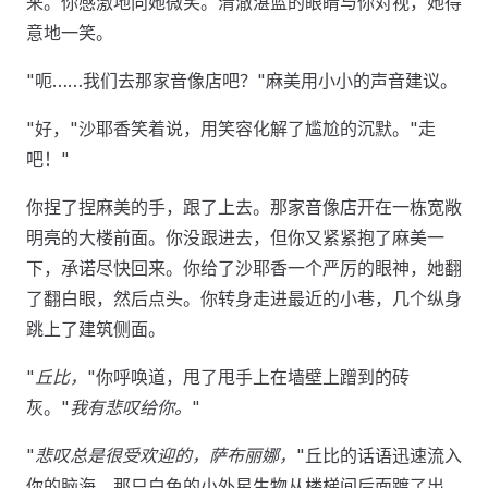
来。你感激地向她微笑。清澈湛蓝的眼睛与你对视，她得
意地一笑。
"呃……我们去那家音像店吧？"麻美用小小的声音建议。
"好，"沙耶香笑着说，用笑容化解了尴尬的沉默。"走
吧！"
你捏了捏麻美的手，跟了上去。那家音像店开在一栋宽敞
明亮的大楼前面。你没跟进去，但你又紧紧抱了麻美一
下，承诺尽快回来。你给了沙耶香一个严厉的眼神，她翻
了翻白眼，然后点头。你转身走进最近的小巷，几个纵身
跳上了建筑侧面。
"
丘比，
"你呼唤道，甩了甩手上在墙壁上蹭到的砖
灰。"
我有悲叹给你。
"
"
悲叹总是很受欢迎的，萨布丽娜，
"丘比的话语迅速流入
你的脑海，那只白色的小外星生物从楼梯间后面踱了出