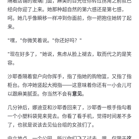
隔着店铺的玻璃门面，麻美的目光在你转过拐角之前就已
经向你迎了上来。她那种超自然的第六感还是第七感，
呵。她几乎像瞬移一样冲到你面前，你一把抱住她转了起
来。
"嘿，"你微笑着说。"你还好吗？"
"现在好多了，"她说，焦虑从脸上褪去，取而代之的是笑
容。
沙耶香隔着窗户向你挥手，指了指她的购物篮，又指了指
柜台。你冲她竖起大拇指——这意味着你还有一小会儿可
以跟麻美腻歪。你当然不会有
意见
。
几分钟后，娜迪亚和沙耶香回来了，沙耶香一根手指勾着
一个小塑料袋晃来晃去。你看了看手机，觉得时间差不多
了，也就是说该去见仙台组的女孩们了。
中立地点，一个公园。所以你们飞了过去。嗯，仅限于
这